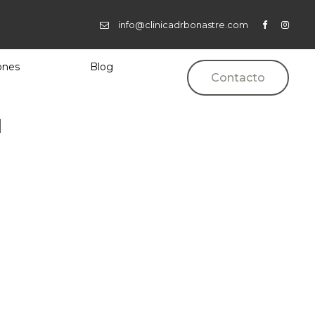
info@clinicadrbonastre.com
ones
Blog
Contacto
l
nastre en Ontinyent