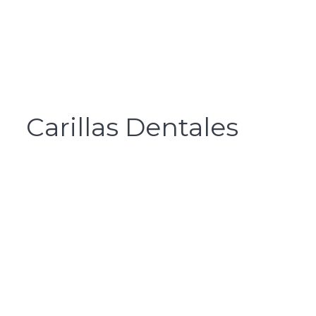
Carillas Dentales
carillas dentales
Clínica Dent
odontología dig
escaneo digital y diseño 3D