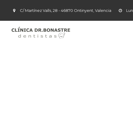
C/ Martínez Valls, 28 - 46870 Ontinyent, Valencia
Lun