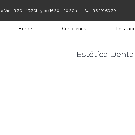
 a Vie - 9:30 a 13:30h. y de 16:30 a 20:30h.
96 291 60 39
Home
Conócenos
Instalaci
Estética Denta
clínica dental Dr Bo