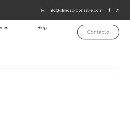
info@clinicadrbonastre.com
ones
Blog
Contacto