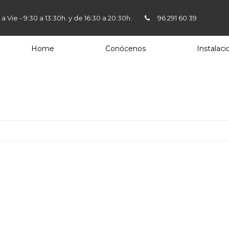
 a Vie - 9:30 a 13:30h. y de 16:30 a 20:30h.
96 291 60 39
Home
Conócenos
Instalaci