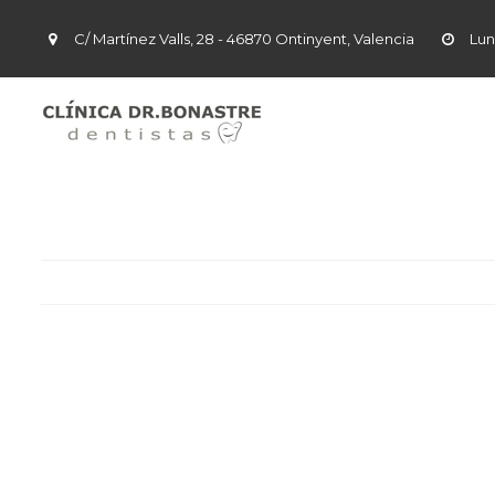
C/ Martínez Valls, 28 - 46870 Ontinyent, Valencia
Lun